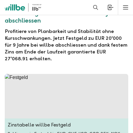
Alerts.Headline
M
willbe Festgeld zu EUR 20'000 für 9 Jahre
abschliessen
Profitiere von Planbarkeit und Stabilität ohne
Kursschwankungen. Jetzt Festgeld zu EUR 20'000
für 9 Jahre bei willbe abschliessen und dank festem
Zins am Ende der Laufzeit garantierte EUR
27'068.91 erhalten.
Zinstabelle willbe Festgeld