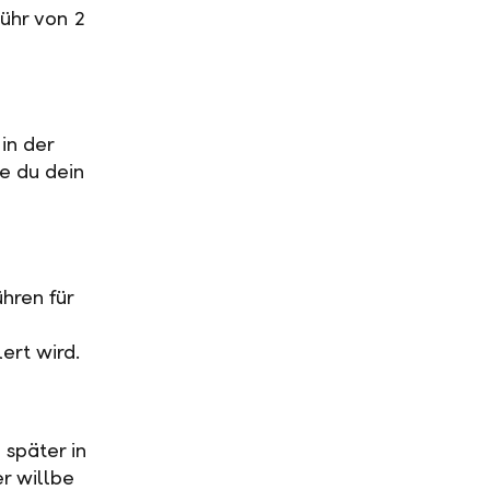
ühr von 2
in der
ge du dein
hren für
ert wird.
 später in
r willbe