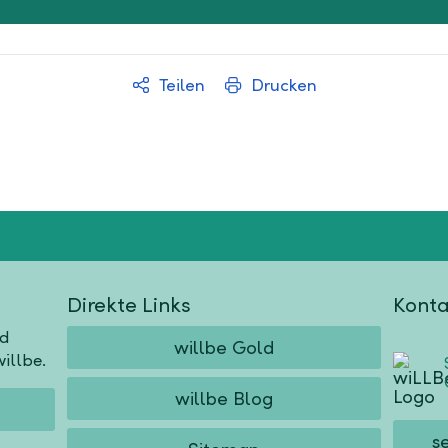
Teilen
Drucken
Direkte Links
Konta
nd
willbe Gold
illbe.
willbe Blog
s