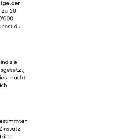
stgelder
 zu 10
0'000
annst du
ind sie
usgesetzt,
Dies macht
ich
 bestimmten
Zinssatz
ritte