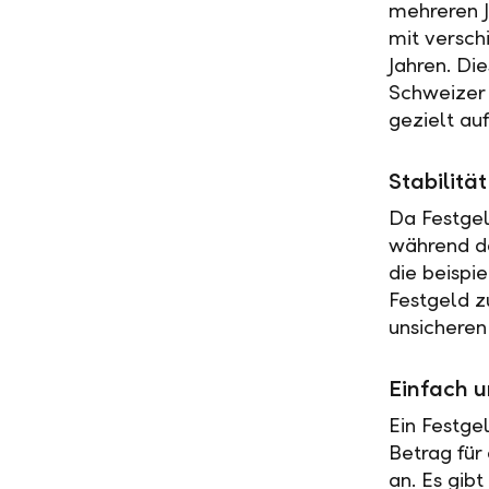
mehreren J
mit versch
Jahren. Di
Schweizer 
gezielt au
Stabilit
Da Festgel
während de
die beispi
Festgeld z
unsicheren
Einfach u
Ein Festge
Betrag für
an. Es gib