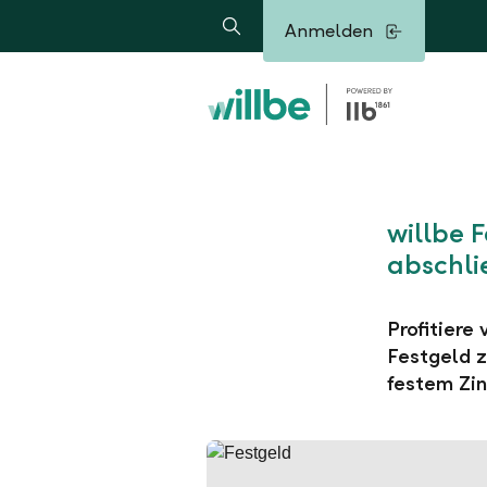
Alerts.Headline
Anmelden
Suche
willbe 
abschli
Profitiere
Festgeld z
festem Zin