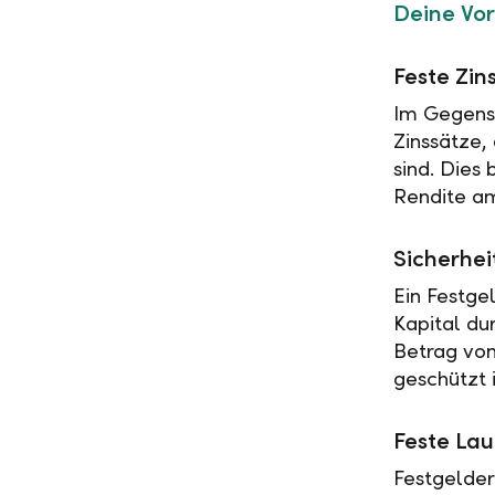
Deine Vor
Feste Zin
Im Gegensa
Zinssätze,
sind. Dies
Rendite am
Sicherhei
Ein Festge
Kapital du
Betrag vo
geschützt i
Feste Lau
Festgelder