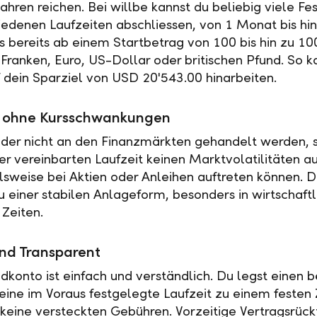
ahren reichen. Bei willbe kannst du beliebig viele Fe
iedenen Laufzeiten abschliessen, von 1 Monat bis hin
es bereits ab einem Startbetrag von 100 bis hin zu 10
Franken, Euro, US-Dollar oder britischen Pfund. So k
f dein Sparziel von USD 20'543.00 hinarbeiten.
ät ohne Kursschwankungen
der nicht an den Finanzmärkten gehandelt werden, s
r vereinbarten Laufzeit keinen Marktvolatilitäten a
elsweise bei Aktien oder Anleihen auftreten können. 
u einer stabilen Anlageform, besonders in wirtschaftl
 Zeiten.
nd Transparent
ldkonto ist einfach und verständlich. Du legst einen
 eine im Voraus festgelegte Laufzeit zu einem festen 
t keine versteckten Gebühren. Vorzeitige Vertragsrückt