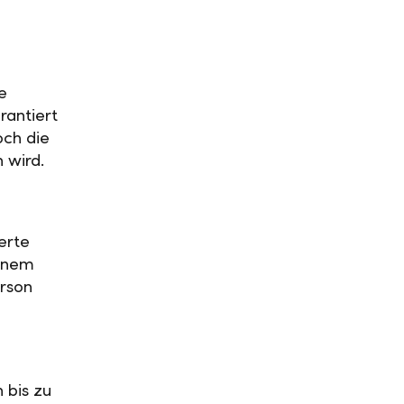
e
rantiert
och die
n wird.
erte
einem
rson
 bis zu