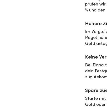
prüfen wir
% und den 
Höhere Zi
Im Verglei
Regel höher
Geld anleg
Keine Ve
Bei Einhal
dein Festg
zugutekomm
Spare zue
Starte mit
Gold oder 