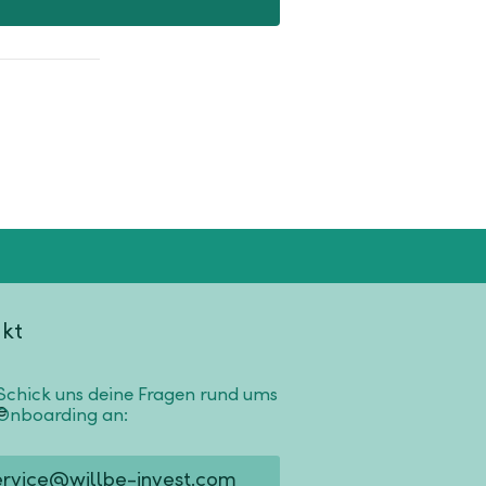
kt
Schick uns deine Fragen rund ums
Onboarding an:
ervice@willbe-invest.com