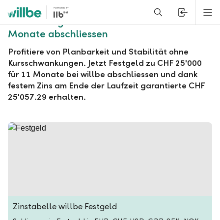
Alerts.Headline
M
willbe Festgeld zu CHF 25'000 für 11
Monate abschliessen
Profitiere von Planbarkeit und Stabilität ohne
Kursschwankungen. Jetzt Festgeld zu CHF 25'000
für 11 Monate bei willbe abschliessen und dank
festem Zins am Ende der Laufzeit garantierte CHF
25'057.29 erhalten.
Zinstabelle willbe Festgeld