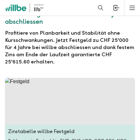
Alerts.Headline
M
willbe Festgeld zu CHF 25'000 für 4 Jahre
abschliessen
Profitiere von Planbarkeit und Stabilität ohne
Kursschwankungen. Jetzt Festgeld zu CHF 25'000
für 4 Jahre bei willbe abschliessen und dank festem
Zins am Ende der Laufzeit garantierte CHF
25'615.60 erhalten.
Zinstabelle willbe Festgeld