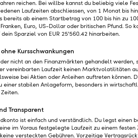
ahren reichen. Bei willbe kannst du beliebig viele Fe
iedenen Laufzeiten abschliessen, von 1 Monat bis hin
es bereits ab einem Startbetrag von 100 bis hin zu 10
Franken, Euro, US-Dollar oder britischen Pfund. So k
f dein Sparziel von EUR 25'560.42 hinarbeiten.
ät ohne Kursschwankungen
der nicht an den Finanzmärkten gehandelt werden, s
r vereinbarten Laufzeit keinen Marktvolatilitäten a
elsweise bei Aktien oder Anleihen auftreten können. 
u einer stabilen Anlageform, besonders in wirtschaftl
 Zeiten.
nd Transparent
ldkonto ist einfach und verständlich. Du legst einen
 eine im Voraus festgelegte Laufzeit zu einem festen 
t keine versteckten Gebühren. Vorzeitige Vertragsrückt