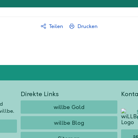
Teilen
Drucken
Direkte Links
Konta
nd
willbe Gold
illbe.
willbe Blog
s