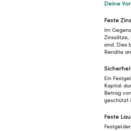
Deine Vor
Feste Zin
Im Gegensa
Zinssätze,
sind. Dies
Rendite am
Sicherhei
Ein Festge
Kapital du
Betrag vo
geschützt i
Feste Lau
Festgelder