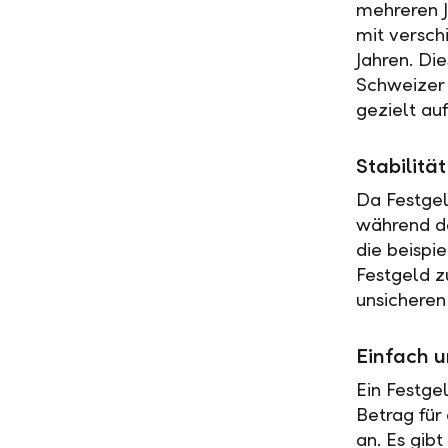
mehreren J
mit versch
Jahren. Di
Schweizer 
gezielt au
Stabilit
Da Festgel
während de
die beispi
Festgeld z
unsicheren
Einfach u
Ein Festge
Betrag für
an. Es gib