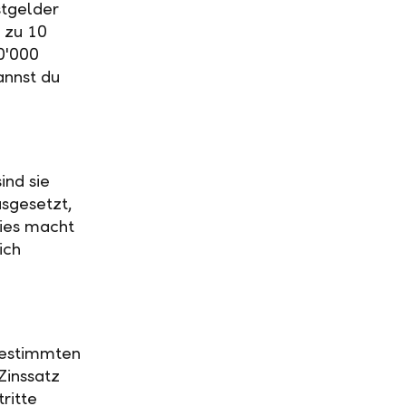
stgelder
 zu 10
0'000
annst du
ind sie
usgesetzt,
Dies macht
ich
 bestimmten
Zinssatz
ritte