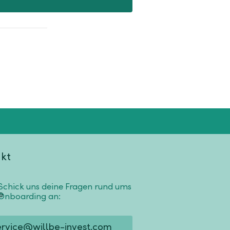
kt
Schick uns deine Fragen rund ums
Onboarding an:
ervice@willbe-invest.com