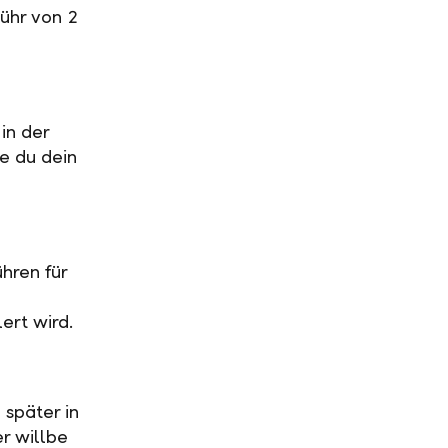
ühr von 2
in der
ge du dein
hren für
ert wird.
 später in
r willbe