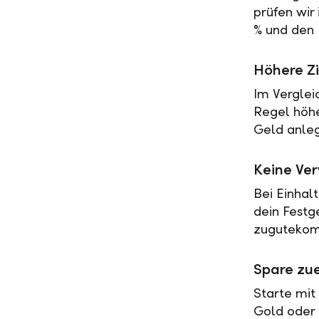
prüfen wir
% und den 
Höhere Zi
Im Verglei
Regel höher
Geld anleg
Keine Ve
Bei Einhal
dein Festg
zugutekomm
Spare zue
Starte mit
Gold oder 