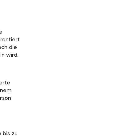
e
rantiert
och die
in wird.
erte
einem
rson
 bis zu