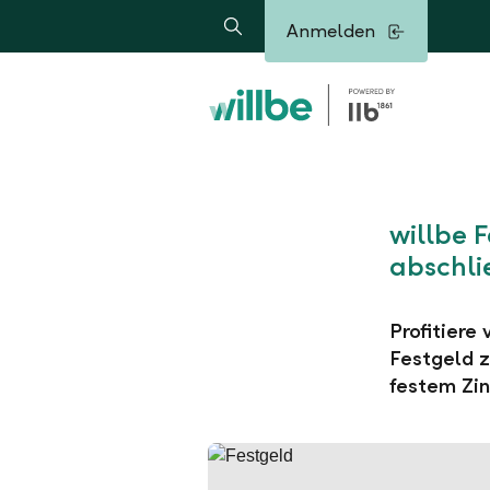
Alerts.Headline
Anmelden
Suche
willbe 
abschli
Profitiere
Festgeld z
festem Zin