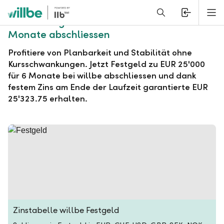
Alerts.Headline
M
willbe Festgeld zu EUR 25'000 für 6
Monate abschliessen
Profitiere von Planbarkeit und Stabilität ohne
Kursschwankungen. Jetzt Festgeld zu EUR 25'000
für 6 Monate bei willbe abschliessen und dank
festem Zins am Ende der Laufzeit garantierte EUR
25'323.75 erhalten.
Zinstabelle willbe Festgeld