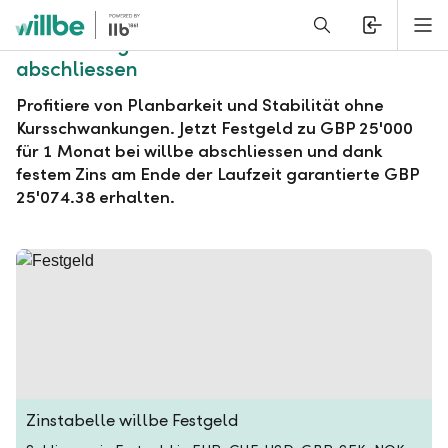
Alerts.Headline
M
willbe Festgeld zu GBP 25'000 für 1 Monat
abschliessen
Profitiere von Planbarkeit und Stabilität ohne
Kursschwankungen. Jetzt Festgeld zu GBP 25'000
für 1 Monat bei willbe abschliessen und dank
festem Zins am Ende der Laufzeit garantierte GBP
25'074.38 erhalten.
Zinstabelle willbe Festgeld