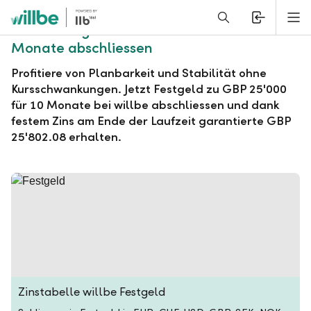
Alerts.Headline
M
willbe Festgeld zu GBP 25'000 für 10
Monate abschliessen
Profitiere von Planbarkeit und Stabilität ohne
Kursschwankungen. Jetzt Festgeld zu GBP 25'000
für 10 Monate bei willbe abschliessen und dank
festem Zins am Ende der Laufzeit garantierte GBP
25'802.08 erhalten.
Zinstabelle willbe Festgeld