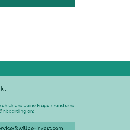
kt
Schick uns deine Fragen rund ums
Onboarding an:
ervice@willbe-invest.com