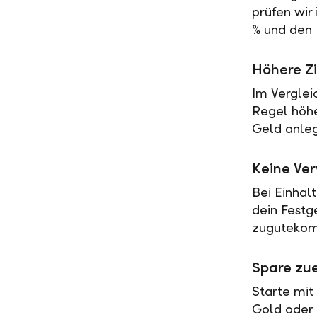
prüfen wir
% und den 
Höhere Zi
Im Verglei
Regel höher
Geld anleg
Keine Ve
Bei Einhal
dein Festg
zugutekomm
Spare zue
Starte mit
Gold oder 