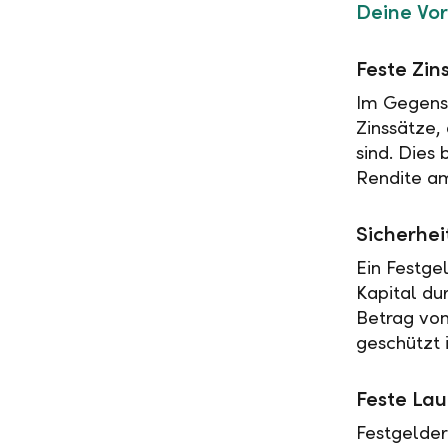
Deine Vor
Feste Zin
Im Gegensa
Zinssätze,
sind. Dies
Rendite am
Sicherhei
Ein Festge
Kapital du
Betrag vo
geschützt i
Feste Lau
Festgelder