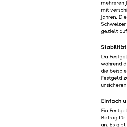
mehreren J
mit versch
Jahren. Di
Schweizer 
gezielt au
Stabilit
Da Festgel
während de
die beispi
Festgeld z
unsicheren
Einfach u
Ein Festge
Betrag für
an. Es gib