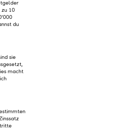
stgelder
 zu 10
0'000
annst du
ind sie
usgesetzt,
Dies macht
ich
 bestimmten
Zinssatz
ritte