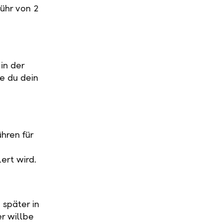
ühr von 2
in der
ge du dein
hren für
ert wird.
 später in
r willbe