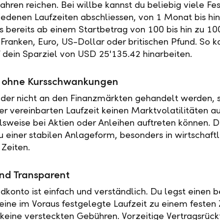
ahren reichen. Bei willbe kannst du beliebig viele Fe
iedenen Laufzeiten abschliessen, von 1 Monat bis hin
es bereits ab einem Startbetrag von 100 bis hin zu 10
Franken, Euro, US-Dollar oder britischen Pfund. So k
f dein Sparziel von USD 25'135.42 hinarbeiten.
ät ohne Kursschwankungen
der nicht an den Finanzmärkten gehandelt werden, s
r vereinbarten Laufzeit keinen Marktvolatilitäten a
elsweise bei Aktien oder Anleihen auftreten können. 
u einer stabilen Anlageform, besonders in wirtschaftl
 Zeiten.
nd Transparent
ldkonto ist einfach und verständlich. Du legst einen
 eine im Voraus festgelegte Laufzeit zu einem festen 
t keine versteckten Gebühren. Vorzeitige Vertragsrückt