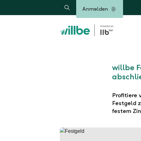
Alerts.Headline
Anmelden
Suche
willbe 
abschli
Profitiere
Festgeld z
festem Zin