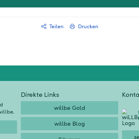
Teilen
Drucken
Direkte Links
Konta
nd
willbe Gold
illbe.
willbe Blog
s