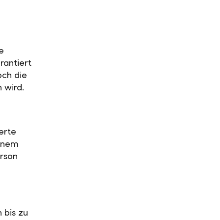
e
rantiert
och die
n wird.
erte
einem
rson
 bis zu