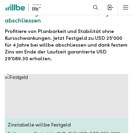
Alerts.Headline
M
willbe Festgeld zu USD 25'000 für 4 Jahre
abschliessen
Profitiere von Planbarkeit und Stabilität ohne
Kursschwankungen. Jetzt Festgeld zu USD 25'000
für 4 Jahre bei willbe abschliessen und dank festem
Zins am Ende der Laufzeit garantierte USD
29'089.30 erhalten.
Zinstabelle willbe Festgeld