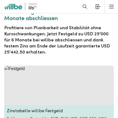
Alerts.Headline
M
willbe Festgeld zu USD 25'000 für 6
Monate abschliessen
Profitiere von Planbarkeit und Stabilität ohne
Kursschwankungen. Jetzt Festgeld zu USD 25'000
für 6 Monate bei willbe abschliessen und dank
festem Zins am Ende der Laufzeit garantierte USD
25'442.50 erhalten.
Zinstabelle willbe Festgeld