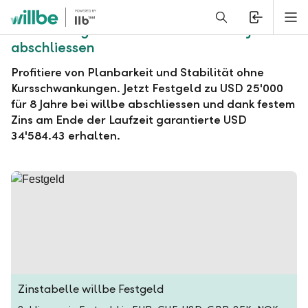
Alerts.Headline
M
willbe Festgeld zu USD 25'000 für 8 Jahre
abschliessen
Profitiere von Planbarkeit und Stabilität ohne
Kursschwankungen. Jetzt Festgeld zu USD 25'000
für 8 Jahre bei willbe abschliessen und dank festem
Zins am Ende der Laufzeit garantierte USD
34'584.43 erhalten.
Zinstabelle willbe Festgeld