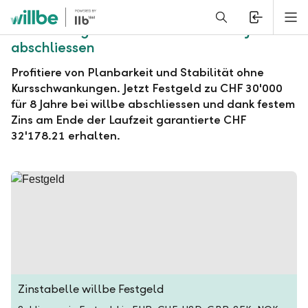
Alerts.Headline
M
willbe Festgeld zu CHF 30'000 für 8 Jahre
abschliessen
Profitiere von Planbarkeit und Stabilität ohne
Kursschwankungen. Jetzt Festgeld zu CHF 30'000
für 8 Jahre bei willbe abschliessen und dank festem
Zins am Ende der Laufzeit garantierte CHF
32'178.21 erhalten.
Zinstabelle willbe Festgeld