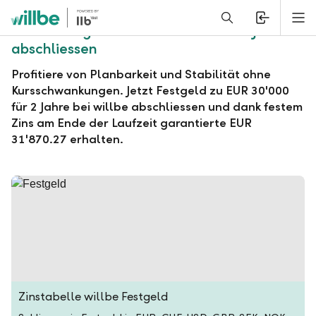
Alerts.Headline
M
willbe Festgeld zu EUR 30'000 für 2 Jahre
abschliessen
Profitiere von Planbarkeit und Stabilität ohne
Kursschwankungen. Jetzt Festgeld zu EUR 30'000
für 2 Jahre bei willbe abschliessen und dank festem
Zins am Ende der Laufzeit garantierte EUR
31'870.27 erhalten.
Zinstabelle willbe Festgeld