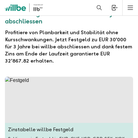
Alerts.Headline
M
willbe Festgeld zu EUR 30'000 für 3 Jahre
abschliessen
Profitiere von Planbarkeit und Stabilität ohne
Kursschwankungen. Jetzt Festgeld zu EUR 30'000
für 3 Jahre bei willbe abschliessen und dank festem
Zins am Ende der Laufzeit garantierte EUR
32'867.82 erhalten.
Zinstabelle willbe Festgeld