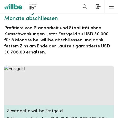
Alerts.Headline
M
willbe Festgeld zu USD 30'000 für 8
Monate abschliessen
Profitiere von Planbarkeit und Stabilität ohne
Kursschwankungen. Jetzt Festgeld zu USD 30'000
für 8 Monate bei willbe abschliessen und dank
festem Zins am Ende der Laufzeit garantierte USD
30'708.00 erhalten.
Zinstabelle willbe Festgeld