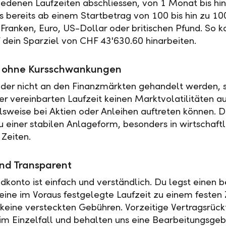
iedenen Laufzeiten abschliessen, von 1 Monat bis hin
es bereits ab einem Startbetrag von 100 bis hin zu 10
Franken, Euro, US-Dollar oder britischen Pfund. So k
f dein Sparziel von CHF 43'630.60 hinarbeiten.
ät ohne Kursschwankungen
der nicht an den Finanzmärkten gehandelt werden, s
r vereinbarten Laufzeit keinen Marktvolatilitäten a
elsweise bei Aktien oder Anleihen auftreten können. 
u einer stabilen Anlageform, besonders in wirtschaftl
 Zeiten.
nd Transparent
ldkonto ist einfach und verständlich. Du legst einen
 eine im Voraus festgelegte Laufzeit zu einem festen 
t keine versteckten Gebühren. Vorzeitige Vertragsrückt
 im Einzelfall und behalten uns eine Bearbeitungsgeb