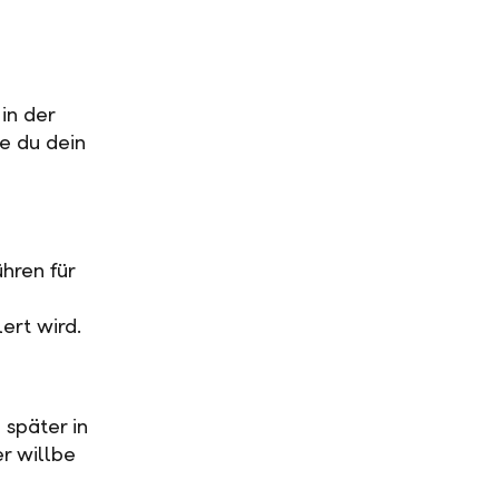
in der
ge du dein
hren für
ert wird.
 später in
r willbe