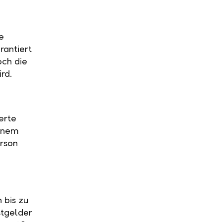
e
rantiert
och die
ird.
erte
einem
rson
 bis zu
stgelder