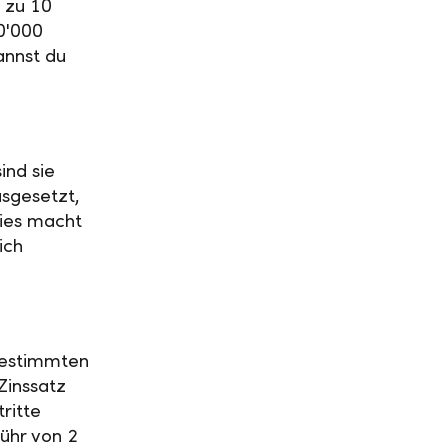
 zu 10
0'000
annst du
ind sie
usgesetzt,
Dies macht
ich
 bestimmten
Zinssatz
ritte
ühr von 2