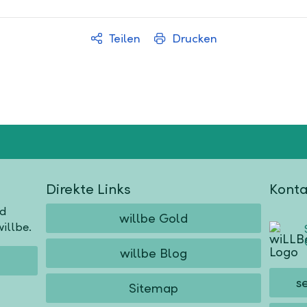
Teilen
Drucken
Direkte Links
Konta
nd
willbe Gold
illbe.
willbe Blog
s
Sitemap