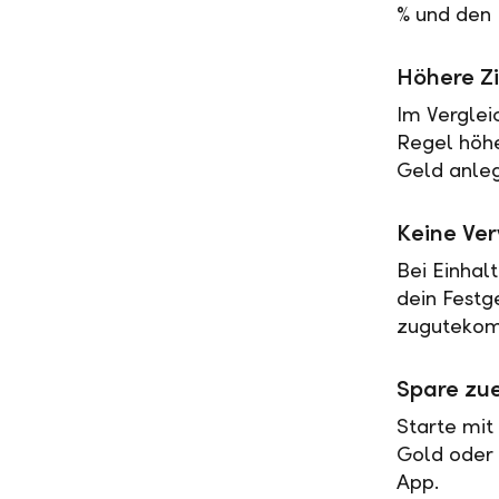
% und den 
Höhere Zi
Im Verglei
Regel höher
Geld anleg
Keine Ve
Bei Einhal
dein Festg
zugutekomm
Spare zue
Starte mit
Gold oder 
App.