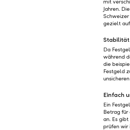
mit versch
Jahren. Di
Schweizer 
gezielt au
Stabilit
Da Festgel
während de
die beispi
Festgeld z
unsicheren
Einfach u
Ein Festge
Betrag für
an. Es gib
prüfen wir