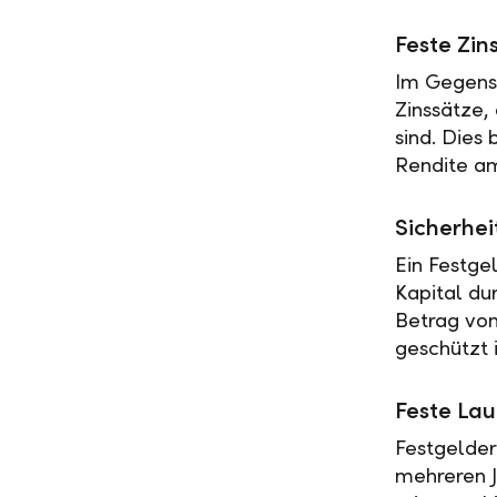
Feste Zin
Im Gegensa
Zinssätze,
sind. Dies
Rendite am
Sicherhei
Ein Festge
Kapital du
Betrag vo
geschützt i
Feste Lau
Festgelder
mehreren J