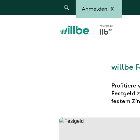
Alerts.Headline
Anmelden
Suche
willbe 
Profitiere
Festgeld z
festem Zin