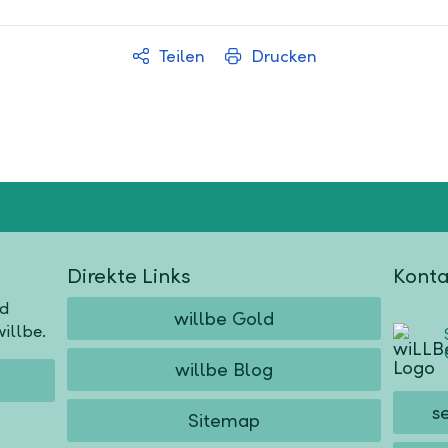
Teilen
Drucken
Direkte Links
Konta
nd
willbe Gold
illbe.
willbe Blog
s
Sitemap