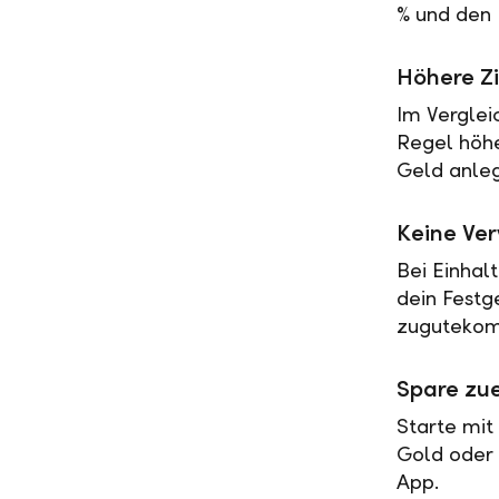
% und den 
Höhere Zi
Im Verglei
Regel höher
Geld anleg
Keine Ve
Bei Einhal
dein Festg
zugutekomm
Spare zue
Starte mit
Gold oder 
App.