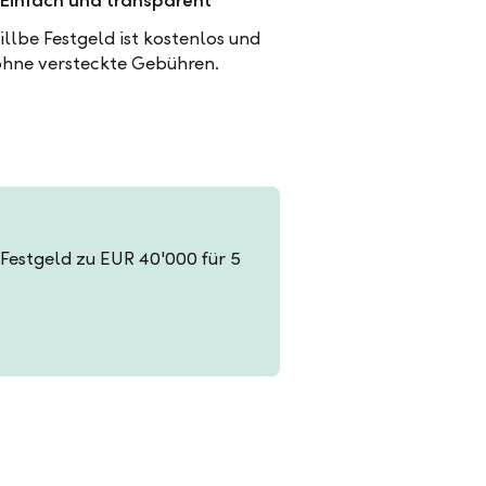
Einfach und transparent
illbe Festgeld ist kostenlos und
ohne versteckte Gebühren.
n Festgeld zu EUR 40'000 für 5