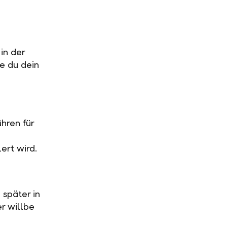
in der
ge du dein
hren für
ert wird.
 später in
r willbe