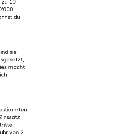
 zu 10
0'000
annst du
ind sie
usgesetzt,
Dies macht
ich
 bestimmten
Zinssatz
ritte
ühr von 2