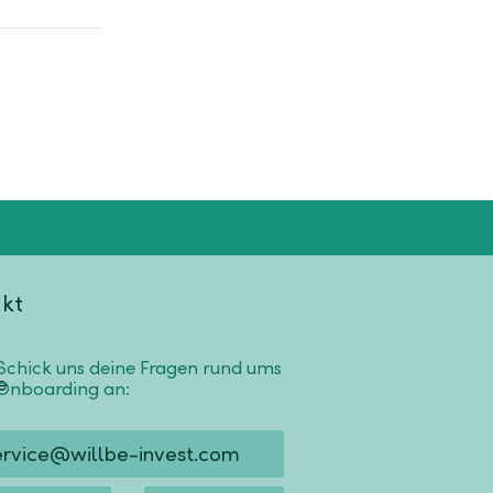
kt
Schick uns deine Fragen rund ums
Onboarding an:
ervice@willbe-invest.com