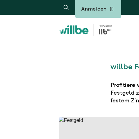
Alerts.Headline
Anmelden
Suche
willbe 
Profitiere
Festgeld z
festem Zin