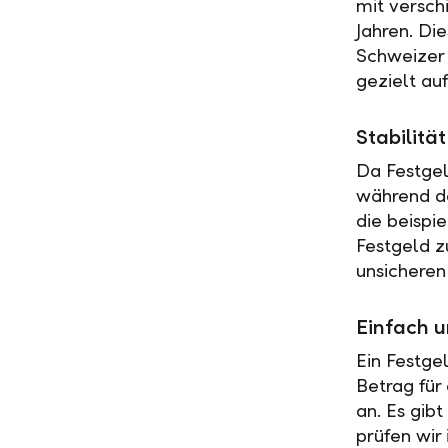
mit versch
Jahren. Di
Schweizer 
gezielt au
Stabilit
Da Festgel
während de
die beispi
Festgeld z
unsicheren
Einfach u
Ein Festge
Betrag für
an. Es gib
prüfen wir