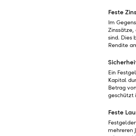
Feste Zin
Im Gegensa
Zinssätze,
sind. Dies
Rendite am
Sicherhei
Ein Festge
Kapital du
Betrag vo
geschützt i
Feste Lau
Festgelder
mehreren J