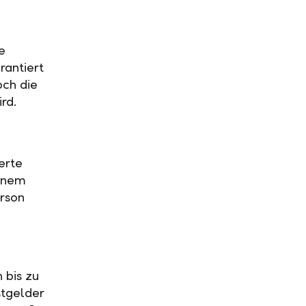
e
rantiert
och die
ird.
erte
einem
rson
 bis zu
stgelder