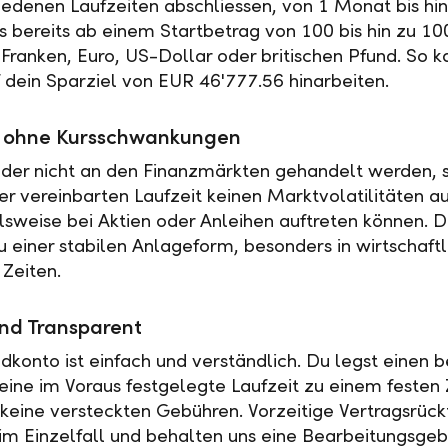
iedenen Laufzeiten abschliessen, von 1 Monat bis hin
es bereits ab einem Startbetrag von 100 bis hin zu 10
Franken, Euro, US-Dollar oder britischen Pfund. So k
f dein Sparziel von EUR 46'777.56 hinarbeiten.
ät ohne Kursschwankungen
der nicht an den Finanzmärkten gehandelt werden, s
r vereinbarten Laufzeit keinen Marktvolatilitäten a
elsweise bei Aktien oder Anleihen auftreten können. 
u einer stabilen Anlageform, besonders in wirtschaftl
 Zeiten.
nd Transparent
ldkonto ist einfach und verständlich. Du legst einen
 eine im Voraus festgelegte Laufzeit zu einem festen 
t keine versteckten Gebühren. Vorzeitige Vertragsrückt
 im Einzelfall und behalten uns eine Bearbeitungsgeb