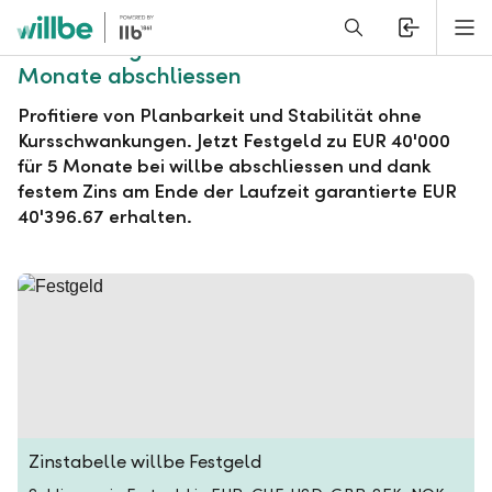
Alerts.Headline
M
willbe Festgeld zu EUR 40'000 für 5
Monate abschliessen
Profitiere von Planbarkeit und Stabilität ohne
Kursschwankungen. Jetzt Festgeld zu EUR 40'000
für 5 Monate bei willbe abschliessen und dank
festem Zins am Ende der Laufzeit garantierte EUR
40'396.67 erhalten.
Zinstabelle willbe Festgeld