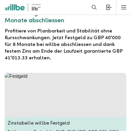
Alerts.Headline
M
willbe Festgeld zu GBP 40'000 für 8
Monate abschliessen
Profitiere von Planbarkeit und Stabilität ohne
Kursschwankungen. Jetzt Festgeld zu GBP 40'000
für 8 Monate bei willbe abschliessen und dank
festem Zins am Ende der Laufzeit garantierte GBP
41'013.33 erhalten.
Zinstabelle willbe Festgeld