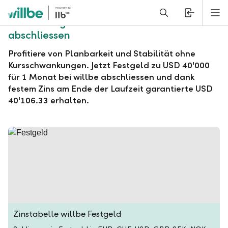
Alerts.Headline
M
willbe Festgeld zu USD 40'000 für 1 Monat
abschliessen
Profitiere von Planbarkeit und Stabilität ohne
Kursschwankungen. Jetzt Festgeld zu USD 40'000
für 1 Monat bei willbe abschliessen und dank
festem Zins am Ende der Laufzeit garantierte USD
40'106.33 erhalten.
Zinstabelle willbe Festgeld