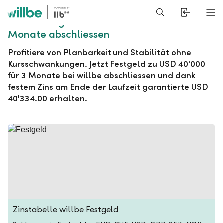
Alerts.Headline
M
willbe Festgeld zu USD 40'000 für 3
Monate abschliessen
Profitiere von Planbarkeit und Stabilität ohne
Kursschwankungen. Jetzt Festgeld zu USD 40'000
für 3 Monate bei willbe abschliessen und dank
festem Zins am Ende der Laufzeit garantierte USD
40'334.00 erhalten.
Zinstabelle willbe Festgeld