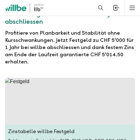
Alerts.Headline
M
willbe Festgeld zu CHF 5'000 für 1 Jahr
abschliessen
Profitiere von Planbarkeit und Stabilität ohne
Kursschwankungen. Jetzt Festgeld zu CHF 5'000 für
1 Jahr bei willbe abschliessen und dank festem Zins
am Ende der Laufzeit garantierte CHF 5'014.50
erhalten.
Zinstabelle willbe Festgeld