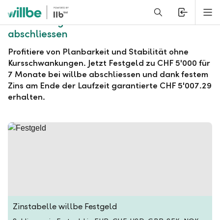
Alerts.Headline
M
willbe Festgeld zu CHF 5'000 für 7 Monate
abschliessen
Profitiere von Planbarkeit und Stabilität ohne
Kursschwankungen. Jetzt Festgeld zu CHF 5'000 für
7 Monate bei willbe abschliessen und dank festem
Zins am Ende der Laufzeit garantierte CHF 5'007.29
erhalten.
Zinstabelle willbe Festgeld