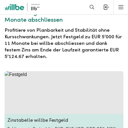
Alerts.Headline
M
willbe Festgeld zu EUR 5'000 für 11
Monate abschliessen
Profitiere von Planbarkeit und Stabilität ohne
Kursschwankungen. Jetzt Festgeld zu EUR 5'000 für
11 Monate bei willbe abschliessen und dank
festem Zins am Ende der Laufzeit garantierte EUR
5'124.67 erhalten.
Zinstabelle willbe Festgeld