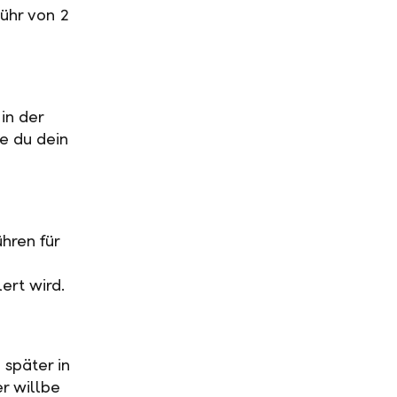
ühr von 2
in der
ge du dein
hren für
ert wird.
 später in
r willbe