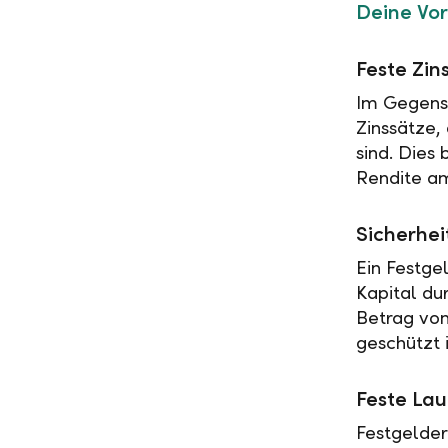
Deine Vor
Feste Zin
Im Gegensa
Zinssätze,
sind. Dies
Rendite am
Sicherhei
Ein Festge
Kapital du
Betrag vo
geschützt i
Feste Lau
Festgelder