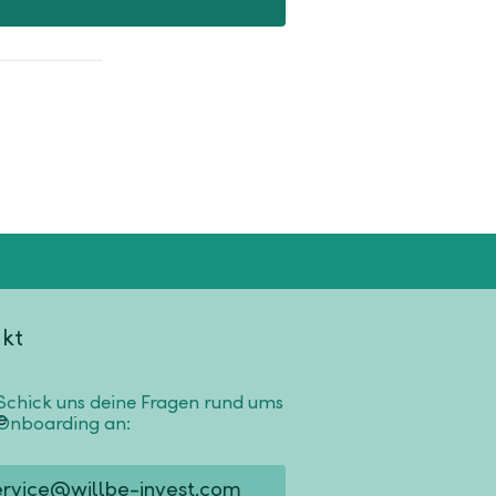
kt
Schick uns deine Fragen rund ums
Onboarding an:
ervice@willbe-invest.com