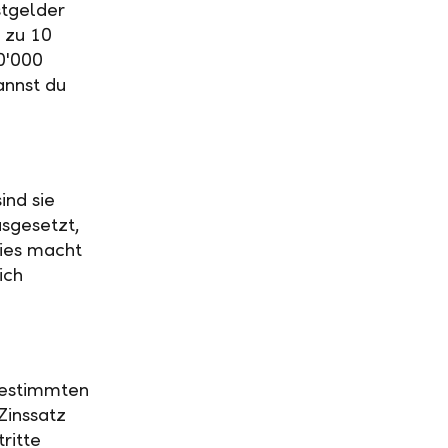
stgelder
 zu 10
0'000
annst du
ind sie
usgesetzt,
Dies macht
ich
 bestimmten
Zinssatz
ritte