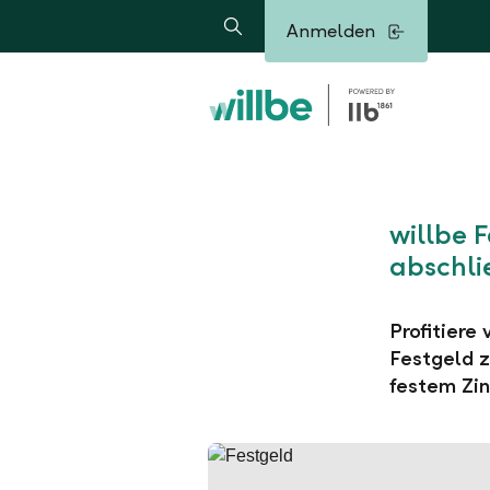
Alerts.Headline
Anmelden
Suche
willbe 
abschli
Profitiere
Festgeld z
festem Zin