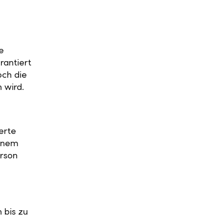
e
rantiert
och die
n wird.
erte
einem
rson
 bis zu