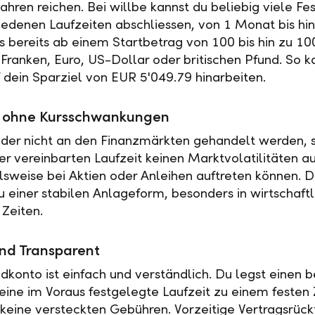
ahren reichen. Bei willbe kannst du beliebig viele Fe
iedenen Laufzeiten abschliessen, von 1 Monat bis hin
es bereits ab einem Startbetrag von 100 bis hin zu 10
Franken, Euro, US-Dollar oder britischen Pfund. So k
f dein Sparziel von EUR 5'049.79 hinarbeiten.
ät ohne Kursschwankungen
der nicht an den Finanzmärkten gehandelt werden, s
r vereinbarten Laufzeit keinen Marktvolatilitäten a
elsweise bei Aktien oder Anleihen auftreten können. 
u einer stabilen Anlageform, besonders in wirtschaftl
 Zeiten.
nd Transparent
ldkonto ist einfach und verständlich. Du legst einen
 eine im Voraus festgelegte Laufzeit zu einem festen 
t keine versteckten Gebühren. Vorzeitige Vertragsrückt