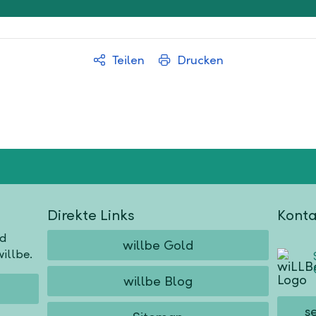
Teilen
Drucken
Direkte Links
Konta
nd
willbe Gold
illbe.
willbe Blog
s