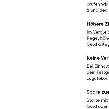
prüfen wir
% und den 
Höhere Zi
Im Verglei
Regel höher
Geld anleg
Keine Ve
Bei Einhal
dein Festg
zugutekomm
Spare zue
Starte mit
Gold oder 