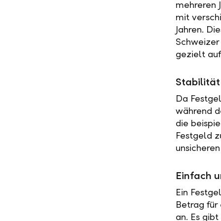
mehreren J
mit versch
Jahren. Di
Schweizer 
gezielt au
Stabilit
Da Festgel
während de
die beispi
Festgeld z
unsicheren
Einfach u
Ein Festge
Betrag für
an. Es gib