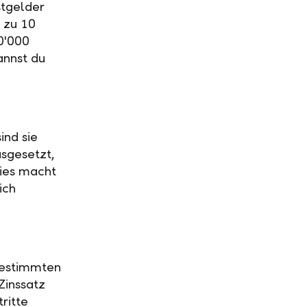
stgelder
 zu 10
0'000
annst du
ind sie
usgesetzt,
Dies macht
ich
 bestimmten
Zinssatz
ritte