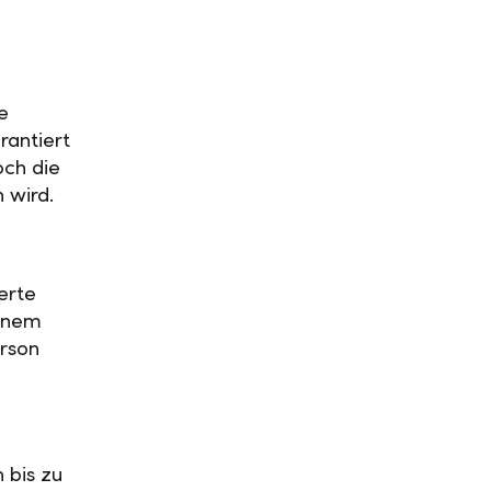
e
rantiert
och die
n wird.
erte
einem
rson
 bis zu