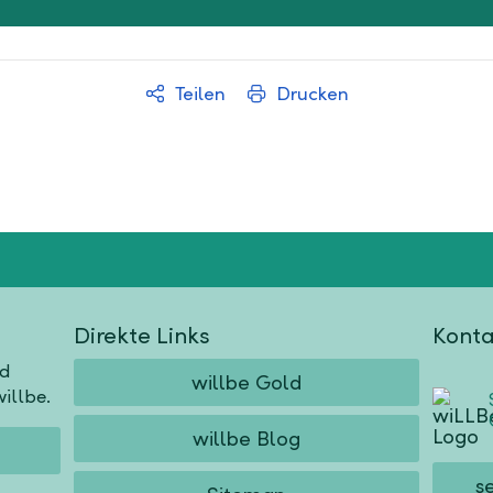
Teilen
Drucken
Direkte Links
Konta
nd
willbe Gold
illbe.
willbe Blog
s