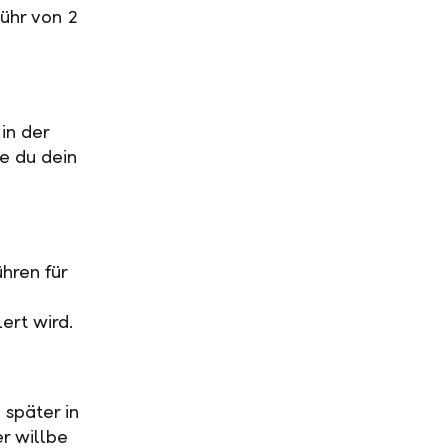
ühr von 2
in der
ge du dein
hren für
ert wird.
 später in
r willbe