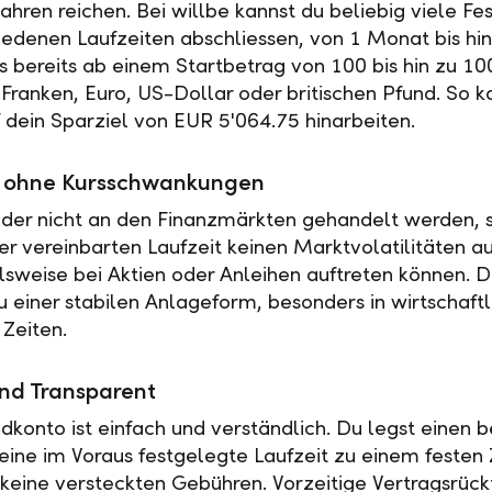
ahren reichen. Bei willbe kannst du beliebig viele Fe
iedenen Laufzeiten abschliessen, von 1 Monat bis hin
es bereits ab einem Startbetrag von 100 bis hin zu 10
Franken, Euro, US-Dollar oder britischen Pfund. So k
f dein Sparziel von EUR 5'064.75 hinarbeiten.
ät ohne Kursschwankungen
der nicht an den Finanzmärkten gehandelt werden, s
r vereinbarten Laufzeit keinen Marktvolatilitäten a
elsweise bei Aktien oder Anleihen auftreten können. 
u einer stabilen Anlageform, besonders in wirtschaftl
 Zeiten.
nd Transparent
ldkonto ist einfach und verständlich. Du legst einen
 eine im Voraus festgelegte Laufzeit zu einem festen 
t keine versteckten Gebühren. Vorzeitige Vertragsrückt