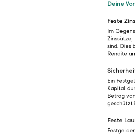
Deine Vor
Feste Zin
Im Gegensa
Zinssätze,
sind. Dies
Rendite am
Sicherhei
Ein Festge
Kapital du
Betrag vo
geschützt i
Feste Lau
Festgelder