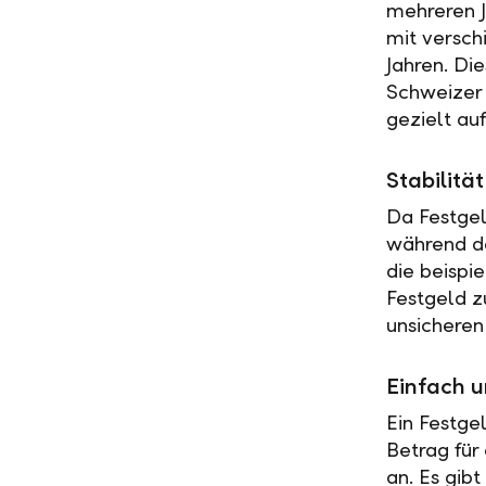
mehreren J
mit versch
Jahren. Di
Schweizer 
gezielt au
Stabilit
Da Festgel
während de
die beispi
Festgeld z
unsicheren
Einfach u
Ein Festge
Betrag für
an. Es gib