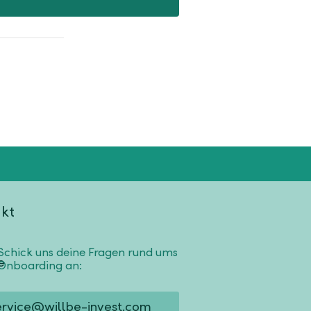
kt
Schick uns deine Fragen rund ums
Onboarding an:
ervice@willbe-invest.com