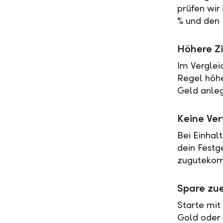
prüfen wir
% und den 
Höhere Zi
Im Verglei
Regel höher
Geld anleg
Keine Ve
Bei Einhal
dein Festg
zugutekomm
Spare zue
Starte mit
Gold oder 