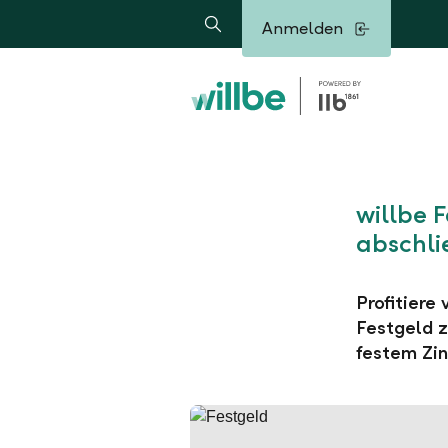
Alerts.Headline
Anmelden
Suche
willbe 
abschli
Profitiere
Festgeld z
festem Zin