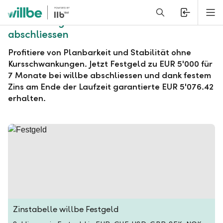
Alerts.Headline
M
willbe Festgeld zu EUR 5'000 für 7 Monate
abschliessen
Profitiere von Planbarkeit und Stabilität ohne
Kursschwankungen. Jetzt Festgeld zu EUR 5'000 für
7 Monate bei willbe abschliessen und dank festem
Zins am Ende der Laufzeit garantierte EUR 5'076.42
erhalten.
Zinstabelle willbe Festgeld