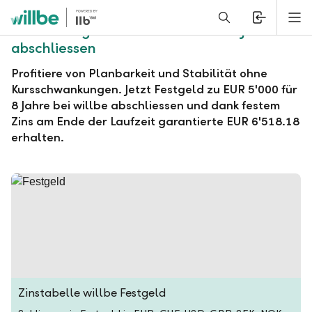
Alerts.Headline
M
willbe Festgeld zu EUR 5'000 für 8 Jahre
abschliessen
Profitiere von Planbarkeit und Stabilität ohne
Kursschwankungen. Jetzt Festgeld zu EUR 5'000 für
8 Jahre bei willbe abschliessen und dank festem
Zins am Ende der Laufzeit garantierte EUR 6'518.18
erhalten.
Zinstabelle willbe Festgeld