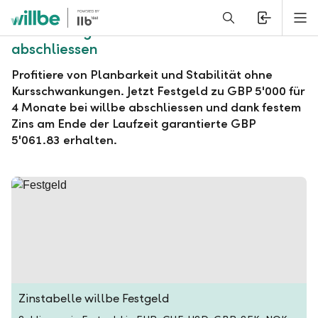
Alerts.Headline
M
willbe Festgeld zu GBP 5'000 für 4 Monate
abschliessen
Profitiere von Planbarkeit und Stabilität ohne
Kursschwankungen. Jetzt Festgeld zu GBP 5'000 für
4 Monate bei willbe abschliessen und dank festem
Zins am Ende der Laufzeit garantierte GBP
5'061.83 erhalten.
Zinstabelle willbe Festgeld