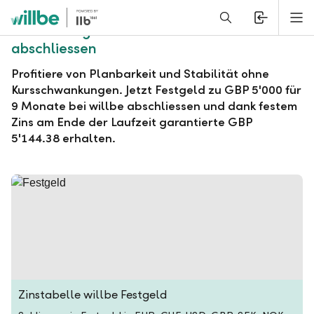
Alerts.Headline
M
willbe Festgeld zu GBP 5'000 für 9 Monate
abschliessen
Profitiere von Planbarkeit und Stabilität ohne
Kursschwankungen. Jetzt Festgeld zu GBP 5'000 für
9 Monate bei willbe abschliessen und dank festem
Zins am Ende der Laufzeit garantierte GBP
5'144.38 erhalten.
Zinstabelle willbe Festgeld