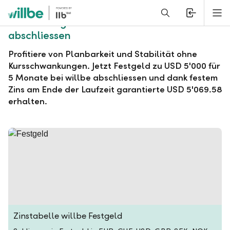
Alerts.Headline
M
willbe Festgeld zu USD 5'000 für 5 Monate
abschliessen
Profitiere von Planbarkeit und Stabilität ohne
Kursschwankungen. Jetzt Festgeld zu USD 5'000 für
5 Monate bei willbe abschliessen und dank festem
Zins am Ende der Laufzeit garantierte USD 5'069.58
erhalten.
Zinstabelle willbe Festgeld