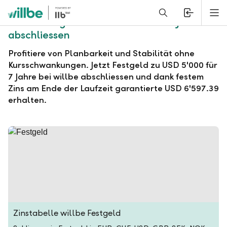
Alerts.Headline
M
willbe Festgeld zu USD 5'000 für 7 Jahre
abschliessen
Profitiere von Planbarkeit und Stabilität ohne
Kursschwankungen. Jetzt Festgeld zu USD 5'000 für
7 Jahre bei willbe abschliessen und dank festem
Zins am Ende der Laufzeit garantierte USD 6'597.39
erhalten.
Zinstabelle willbe Festgeld