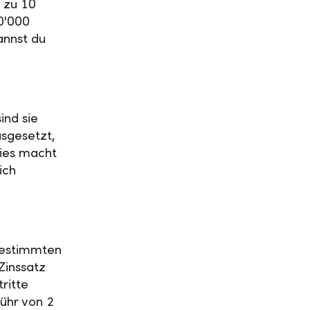
 zu 10
0'000
annst du
ind sie
usgesetzt,
Dies macht
ich
 bestimmten
Zinssatz
ritte
ühr von 2