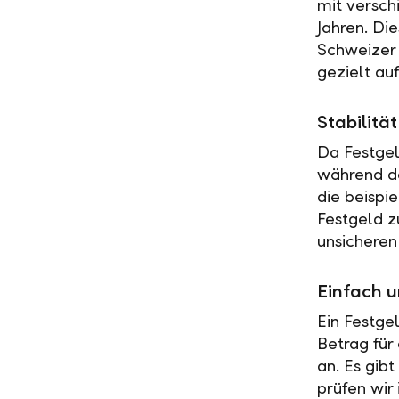
mit versch
Jahren. Di
Schweizer 
gezielt au
Stabilit
Da Festgel
während de
die beispi
Festgeld z
unsicheren
Einfach u
Ein Festge
Betrag für
an. Es gib
prüfen wir