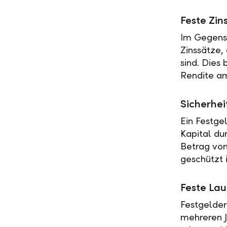
Feste Zin
Im Gegensa
Zinssätze,
sind. Dies
Rendite am
Sicherhei
Ein Festge
Kapital du
Betrag vo
geschützt i
Feste Lau
Festgelder
mehreren J