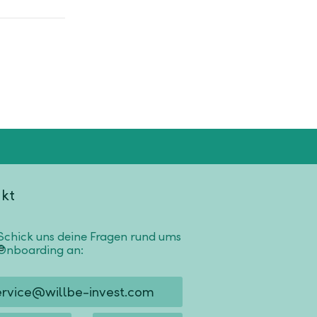
kt
Schick uns deine Fragen rund ums
Onboarding an:
ervice@willbe-invest.com