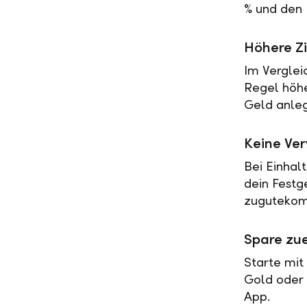
% und den 
Höhere Zi
Im Verglei
Regel höher
Geld anleg
Keine Ve
Bei Einhal
dein Festg
zugutekomm
Spare zue
Starte mit
Gold oder 
App.