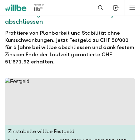
Alerts.Headline
M
willbe Festgeld zu CHF 50'000 für 5 Jahre
abschliessen
Profitiere von Planbarkeit und Stabilität ohne
Kursschwankungen. Jetzt Festgeld zu CHF 50'000
für 5 Jahre bei willbe abschliessen und dank festem
Zins am Ende der Laufzeit garantierte CHF
51'671.92 erhalten.
Zinstabelle willbe Festgeld