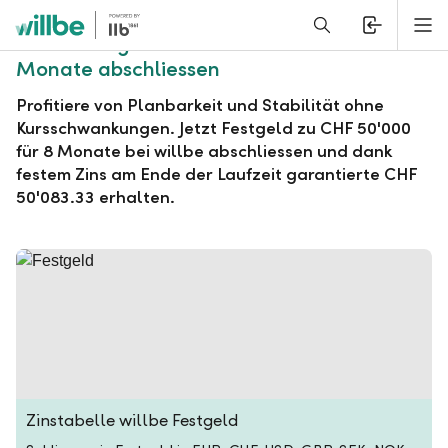
Alerts.Headline
M
willbe Festgeld zu CHF 50'000 für 8
Monate abschliessen
Profitiere von Planbarkeit und Stabilität ohne
Kursschwankungen. Jetzt Festgeld zu CHF 50'000
für 8 Monate bei willbe abschliessen und dank
festem Zins am Ende der Laufzeit garantierte CHF
50'083.33 erhalten.
Zinstabelle willbe Festgeld