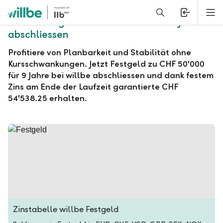
Alerts.Headline
M
willbe Festgeld zu CHF 50'000 für 9 Jahre
abschliessen
Profitiere von Planbarkeit und Stabilität ohne
Kursschwankungen. Jetzt Festgeld zu CHF 50'000
für 9 Jahre bei willbe abschliessen und dank festem
Zins am Ende der Laufzeit garantierte CHF
54'538.25 erhalten.
Zinstabelle willbe Festgeld