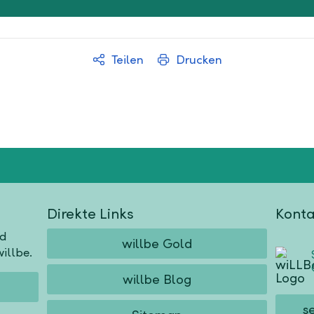
Teilen
Drucken
Direkte Links
Konta
nd
willbe Gold
illbe.
willbe Blog
s