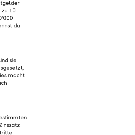
stgelder
 zu 10
0'000
annst du
ind sie
usgesetzt,
Dies macht
ich
 bestimmten
Zinssatz
ritte