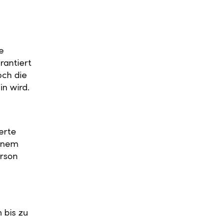
e
rantiert
och die
in wird.
erte
einem
rson
 bis zu