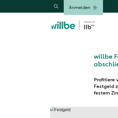
Alerts.Headline
Anmelden
Suche
willbe 
abschli
Profitiere
Festgeld z
festem Zin