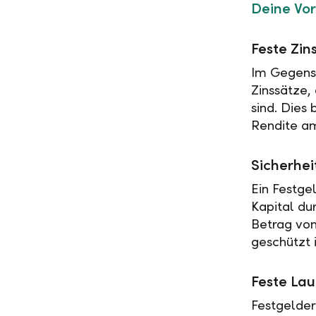
Deine Vor
Feste Zin
Im Gegensa
Zinssätze,
sind. Dies
Rendite am
Sicherhei
Ein Festge
Kapital du
Betrag vo
geschützt i
Feste Lau
Festgelder