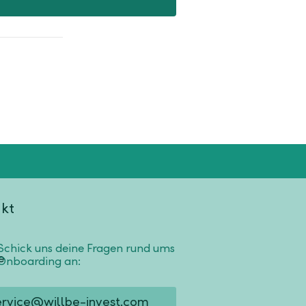
kt
Schick uns deine Fragen rund ums
Onboarding an:
ervice@willbe-invest.com