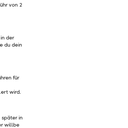
ühr von 2
in der
ge du dein
hren für
ert wird.
 später in
r willbe