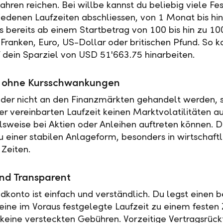
ahren reichen. Bei willbe kannst du beliebig viele Fe
iedenen Laufzeiten abschliessen, von 1 Monat bis hin
es bereits ab einem Startbetrag von 100 bis hin zu 10
Franken, Euro, US-Dollar oder britischen Pfund. So k
f dein Sparziel von USD 51'663.75 hinarbeiten.
ät ohne Kursschwankungen
der nicht an den Finanzmärkten gehandelt werden, s
r vereinbarten Laufzeit keinen Marktvolatilitäten a
elsweise bei Aktien oder Anleihen auftreten können. 
u einer stabilen Anlageform, besonders in wirtschaftl
 Zeiten.
nd Transparent
ldkonto ist einfach und verständlich. Du legst einen
 eine im Voraus festgelegte Laufzeit zu einem festen 
t keine versteckten Gebühren. Vorzeitige Vertragsrückt