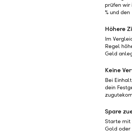
prüfen wir
% und den 
Höhere Zi
Im Verglei
Regel höher
Geld anleg
Keine Ve
Bei Einhal
dein Festg
zugutekomm
Spare zue
Starte mit
Gold oder 