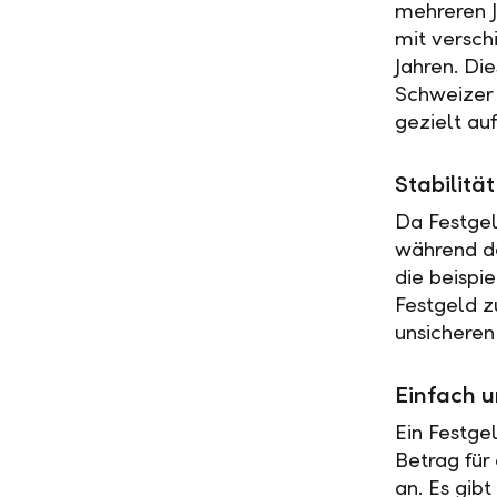
mehreren J
mit versch
Jahren. Di
Schweizer 
gezielt au
Stabilit
Da Festgel
während de
die beispi
Festgeld z
unsicheren
Einfach u
Ein Festge
Betrag für
an. Es gib