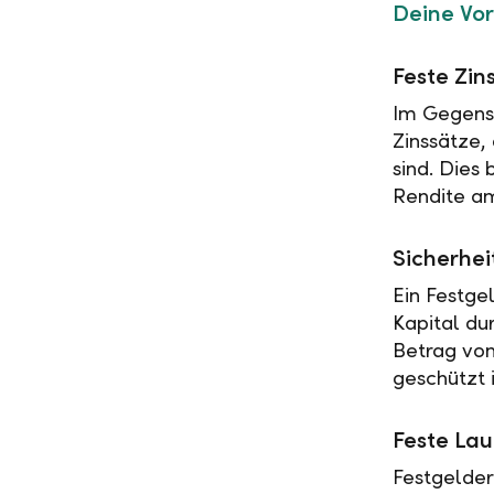
Deine Vor
Feste Zin
Im Gegensa
Zinssätze,
sind. Dies
Rendite am
Sicherhei
Ein Festge
Kapital du
Betrag vo
geschützt i
Feste Lau
Festgelder