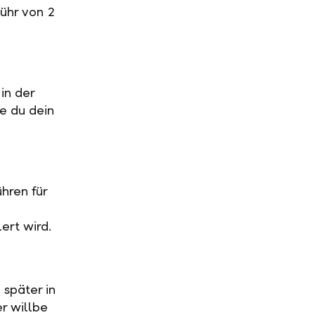
ühr von 2
in der
ge du dein
hren für
ert wird.
 später in
r willbe