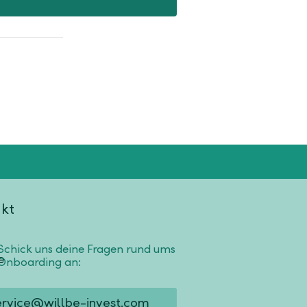
kt
Schick uns deine Fragen rund ums
Onboarding an:
ervice@willbe-invest.com