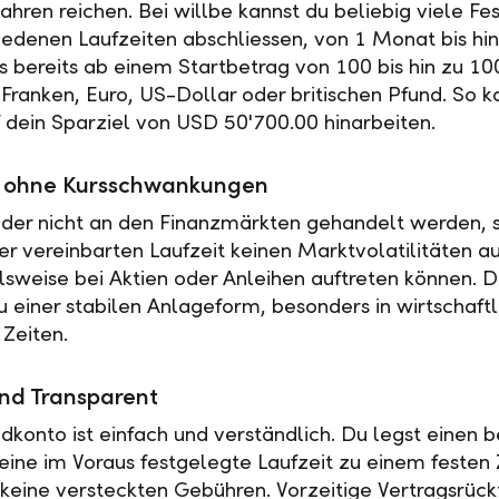
ahren reichen. Bei willbe kannst du beliebig viele Fe
iedenen Laufzeiten abschliessen, von 1 Monat bis hin
es bereits ab einem Startbetrag von 100 bis hin zu 10
Franken, Euro, US-Dollar oder britischen Pfund. So k
f dein Sparziel von USD 50'700.00 hinarbeiten.
ät ohne Kursschwankungen
der nicht an den Finanzmärkten gehandelt werden, s
r vereinbarten Laufzeit keinen Marktvolatilitäten a
elsweise bei Aktien oder Anleihen auftreten können. 
u einer stabilen Anlageform, besonders in wirtschaftl
 Zeiten.
nd Transparent
ldkonto ist einfach und verständlich. Du legst einen
 eine im Voraus festgelegte Laufzeit zu einem festen 
t keine versteckten Gebühren. Vorzeitige Vertragsrückt