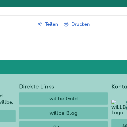
Teilen
Drucken
Direkte Links
Konta
nd
willbe Gold
illbe.
willbe Blog
s