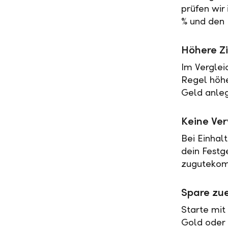
prüfen wir
% und den 
Höhere Zi
Im Verglei
Regel höher
Geld anleg
Keine Ve
Bei Einhal
dein Festg
zugutekomm
Spare zue
Starte mit
Gold oder 