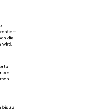
e
rantiert
och die
n wird.
erte
einem
rson
 bis zu