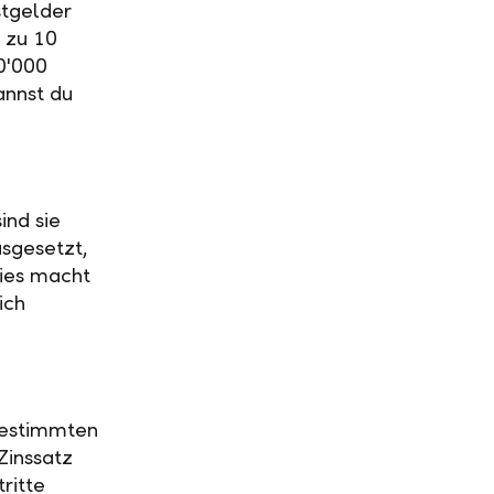
stgelder
 zu 10
0'000
annst du
ind sie
usgesetzt,
Dies macht
ich
 bestimmten
Zinssatz
ritte