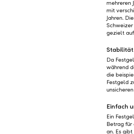
mehreren J
mit versch
Jahren. Di
Schweizer 
gezielt au
Stabilit
Da Festgel
während de
die beispi
Festgeld z
unsicheren
Einfach u
Ein Festge
Betrag für
an. Es gib