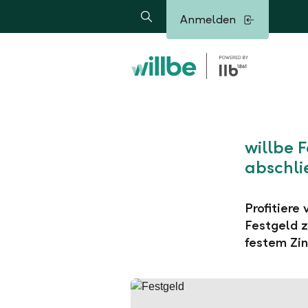
Alerts.Headline
Anmelden
Suche
willbe 
abschli
Profitiere
Festgeld z
festem Zin