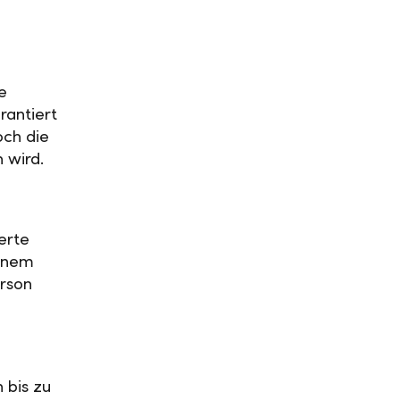
e
rantiert
och die
n wird.
erte
einem
rson
 bis zu