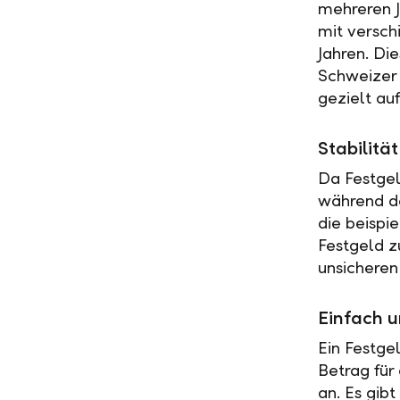
mehreren J
mit versch
Jahren. Di
Schweizer 
gezielt au
Stabilit
Da Festgel
während de
die beispi
Festgeld z
unsicheren
Einfach u
Ein Festge
Betrag für
an. Es gib