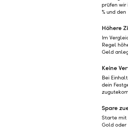
prüfen wir
% und den 
Höhere Zi
Im Verglei
Regel höher
Geld anleg
Keine Ve
Bei Einhal
dein Festg
zugutekomm
Spare zue
Starte mit
Gold oder 