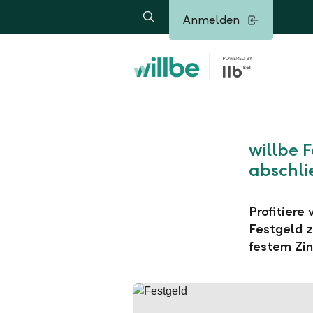
Alerts.Headline
Anmelden
Suche
willbe 
abschli
Profitiere
Festgeld z
festem Zin