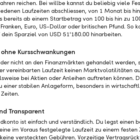
ahren reichen. Bei willbe kannst du beliebig viele Fe
iedenen Laufzeiten abschliessen, von 1 Monat bis hin
es bereits ab einem Startbetrag von 100 bis hin zu 10
Franken, Euro, US-Dollar oder britischen Pfund. So k
f dein Sparziel von USD 51'180.00 hinarbeiten.
ät ohne Kursschwankungen
der nicht an den Finanzmärkten gehandelt werden, s
r vereinbarten Laufzeit keinen Marktvolatilitäten a
elsweise bei Aktien oder Anleihen auftreten können. 
u einer stabilen Anlageform, besonders in wirtschaftl
 Zeiten.
nd Transparent
ldkonto ist einfach und verständlich. Du legst einen
 eine im Voraus festgelegte Laufzeit zu einem festen 
t keine versteckten Gebühren. Vorzeitige Vertragsrückt