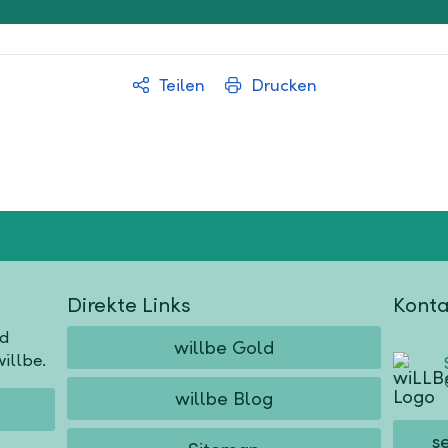
Teilen
Drucken
Direkte Links
Konta
nd
willbe Gold
illbe.
willbe Blog
s