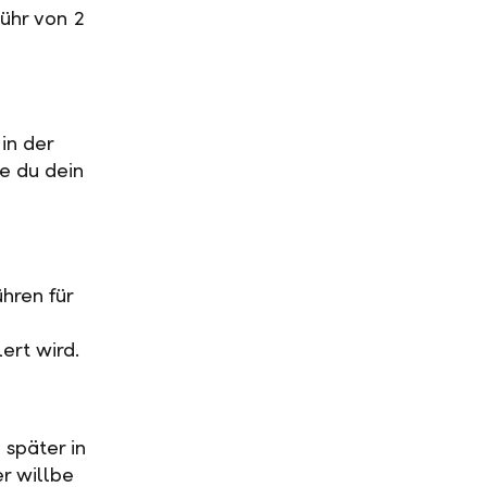
ühr von 2
in der
ge du dein
hren für
ert wird.
 später in
r willbe