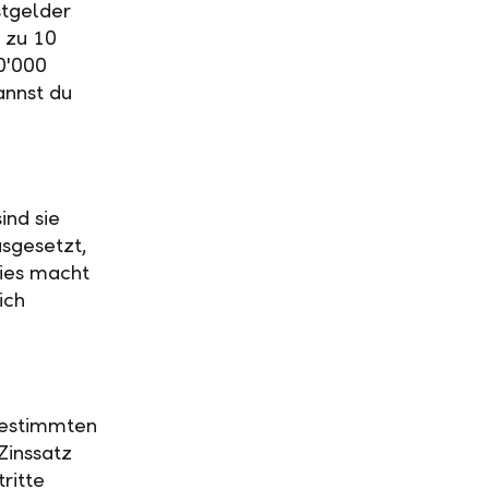
stgelder
 zu 10
0'000
annst du
ind sie
usgesetzt,
Dies macht
ich
 bestimmten
Zinssatz
ritte