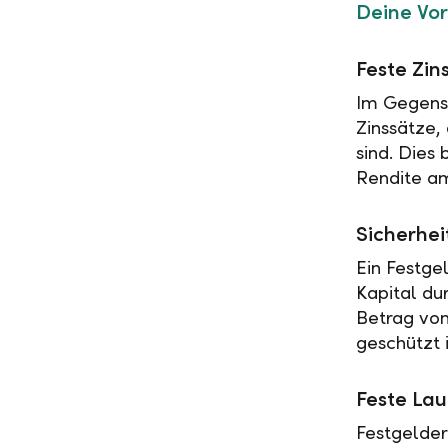
Deine Vor
Feste Zin
Im Gegensa
Zinssätze,
sind. Dies
Rendite am
Sicherhei
Ein Festge
Kapital du
Betrag vo
geschützt i
Feste Lau
Festgelder