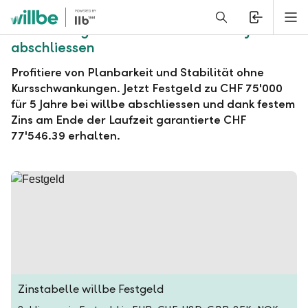
Alerts.Headline
M
willbe Festgeld zu CHF 75'000 für 5 Jahre
abschliessen
Profitiere von Planbarkeit und Stabilität ohne
Kursschwankungen. Jetzt Festgeld zu CHF 75'000
für 5 Jahre bei willbe abschliessen und dank festem
Zins am Ende der Laufzeit garantierte CHF
77'546.39 erhalten.
Zinstabelle willbe Festgeld