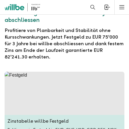
Alerts.Headline
M
willbe Festgeld zu EUR 75'000 für 3 Jahre
abschliessen
Profitiere von Planbarkeit und Stabilität ohne
Kursschwankungen. Jetzt Festgeld zu EUR 75'000
für 3 Jahre bei willbe abschliessen und dank festem
Zins am Ende der Laufzeit garantierte EUR
82'241.30 erhalten.
Zinstabelle willbe Festgeld