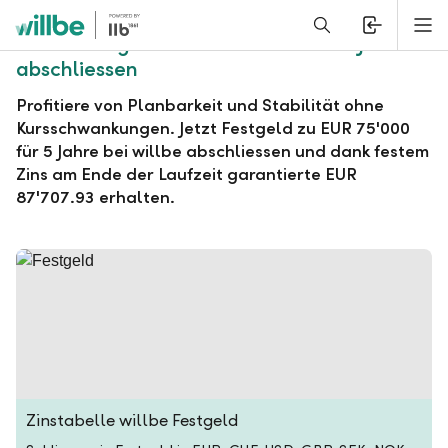
Alerts.Headline
M
willbe Festgeld zu EUR 75'000 für 5 Jahre
abschliessen
Profitiere von Planbarkeit und Stabilität ohne
Kursschwankungen. Jetzt Festgeld zu EUR 75'000
für 5 Jahre bei willbe abschliessen und dank festem
Zins am Ende der Laufzeit garantierte EUR
87'707.93 erhalten.
Zinstabelle willbe Festgeld