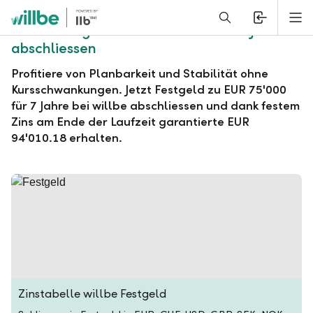
Alerts.Headline
M
willbe Festgeld zu EUR 75'000 für 7 Jahre
abschliessen
Profitiere von Planbarkeit und Stabilität ohne
Kursschwankungen. Jetzt Festgeld zu EUR 75'000
für 7 Jahre bei willbe abschliessen und dank festem
Zins am Ende der Laufzeit garantierte EUR
94'010.18 erhalten.
Zinstabelle willbe Festgeld