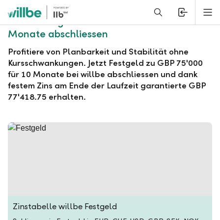
Alerts.Headline
M
willbe Festgeld zu GBP 75'000 für 10
Monate abschliessen
Profitiere von Planbarkeit und Stabilität ohne
Kursschwankungen. Jetzt Festgeld zu GBP 75'000
für 10 Monate bei willbe abschliessen und dank
festem Zins am Ende der Laufzeit garantierte GBP
77'418.75 erhalten.
Zinstabelle willbe Festgeld