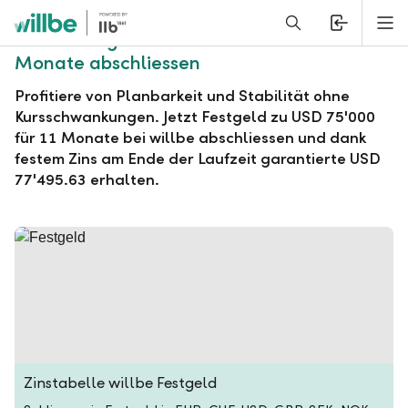
Alerts.Headline
M
willbe Festgeld zu USD 75'000 für 11
Monate abschliessen
Profitiere von Planbarkeit und Stabilität ohne
Kursschwankungen. Jetzt Festgeld zu USD 75'000
für 11 Monate bei willbe abschliessen und dank
festem Zins am Ende der Laufzeit garantierte USD
77'495.63 erhalten.
Zinstabelle willbe Festgeld