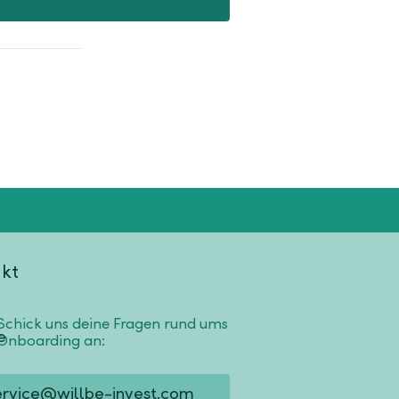
kt
Schick uns deine Fragen rund ums
Onboarding an:
ervice@willbe-invest.com