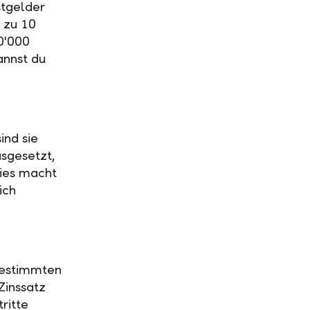
stgelder
 zu 10
0'000
annst du
ind sie
usgesetzt,
Dies macht
ich
 bestimmten
Zinssatz
ritte