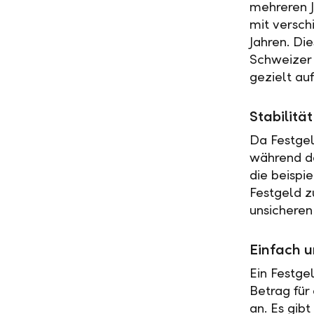
mehreren J
mit versch
Jahren. Di
Schweizer 
gezielt au
Stabilit
Da Festgel
während de
die beispi
Festgeld z
unsicheren
Einfach u
Ein Festge
Betrag für
an. Es gib