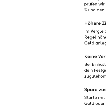
prüfen wir
% und den 
Höhere Zi
Im Verglei
Regel höher
Geld anleg
Keine Ve
Bei Einhal
dein Festg
zugutekomm
Spare zue
Starte mit
Gold oder 