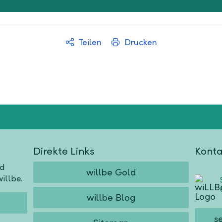
Teilen
Drucken
Direkte Links
Konta
nd
willbe Gold
illbe.
willbe Blog
s