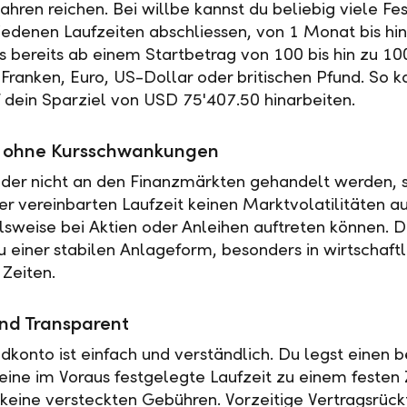
ahren reichen. Bei willbe kannst du beliebig viele Fe
iedenen Laufzeiten abschliessen, von 1 Monat bis hin
es bereits ab einem Startbetrag von 100 bis hin zu 10
Franken, Euro, US-Dollar oder britischen Pfund. So k
f dein Sparziel von USD 75'407.50 hinarbeiten.
ät ohne Kursschwankungen
der nicht an den Finanzmärkten gehandelt werden, s
r vereinbarten Laufzeit keinen Marktvolatilitäten a
elsweise bei Aktien oder Anleihen auftreten können. 
u einer stabilen Anlageform, besonders in wirtschaftl
 Zeiten.
nd Transparent
ldkonto ist einfach und verständlich. Du legst einen
 eine im Voraus festgelegte Laufzeit zu einem festen 
t keine versteckten Gebühren. Vorzeitige Vertragsrückt