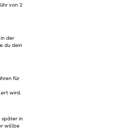
ühr von 2
in der
ge du dein
hren für
ert wird.
 später in
r willbe