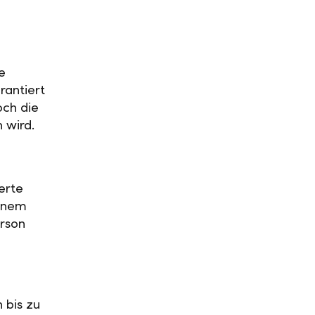
e
rantiert
och die
n wird.
erte
einem
rson
 bis zu