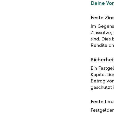
Deine Vor
Feste Zin
Im Gegensa
Zinssätze,
sind. Dies
Rendite am
Sicherhei
Ein Festge
Kapital du
Betrag vo
geschützt i
Feste Lau
Festgelder