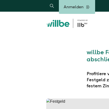
Alerts.Headline
Anmelden
Suche
willbe 
abschli
Profitiere
Festgeld z
festem Zin