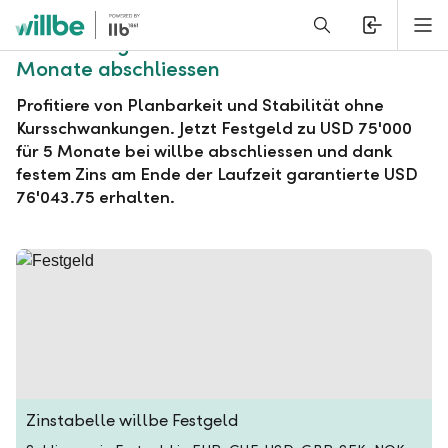
Alerts.Headline
M
willbe Festgeld zu USD 75'000 für 5
Monate abschliessen
Profitiere von Planbarkeit und Stabilität ohne
Kursschwankungen. Jetzt Festgeld zu USD 75'000
für 5 Monate bei willbe abschliessen und dank
festem Zins am Ende der Laufzeit garantierte USD
76'043.75 erhalten.
Zinstabelle willbe Festgeld