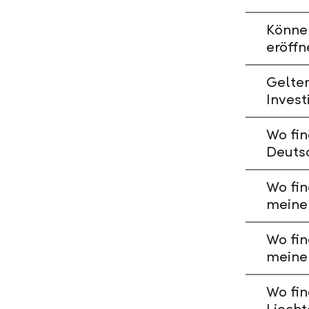
Könne
eröffn
Gelte
Invest
Wo fin
Deuts
Wo fin
meine
Wo fin
meine
Wo fin