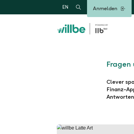
Alerts.Headline
EN
Anmelden
Suche
Fragen 
Clever spa
Finanz-App
Antworten 