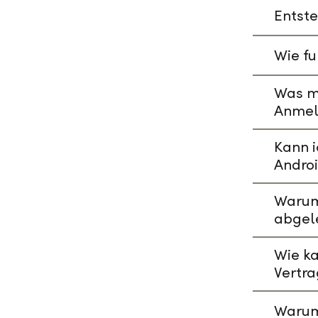
Entste
Wie fu
Was mu
Anmeld
Kann i
Andro
Warum 
abgel
Wie ka
Vertr
Warum 