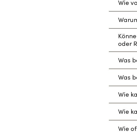
Wie va
Warum
Könne
oder R
Was be
Was be
Wie ka
Wie ka
Wie of