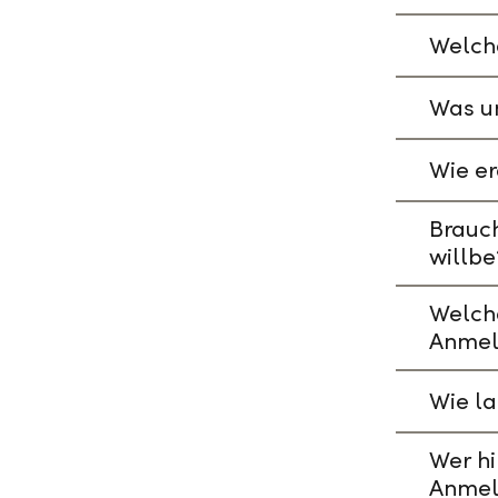
Welche
Was un
Wie er
Brauch
willbe
Welch
Anmel
Wie l
Wer hi
Anmel