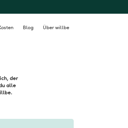
Kosten
Blog
Über willbe
ich, der
du alle
llbe.