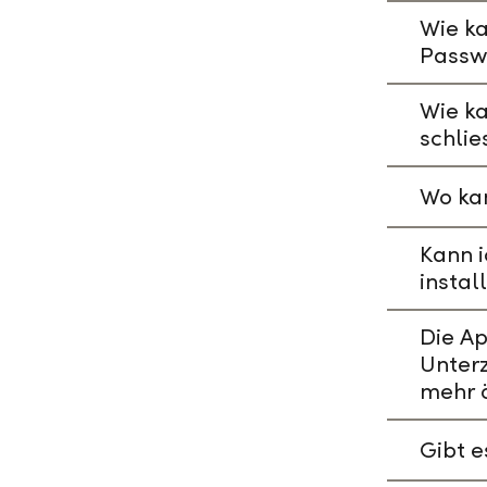
Wie ka
Passw
Wie k
schlie
Wo kan
Kann i
instal
Die A
Unterz
mehr 
Gibt 