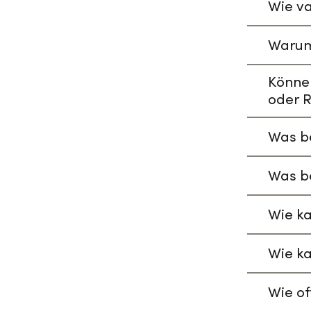
Wie va
Warum
Könne
oder R
Was be
Was be
Wie ka
Wie ka
Wie of