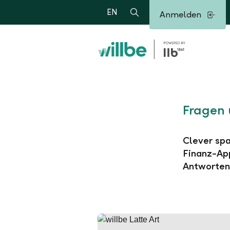
Alerts.Headline
EN
Anmelden
Suche
Fragen 
Clever spa
Finanz-App
Antworten 