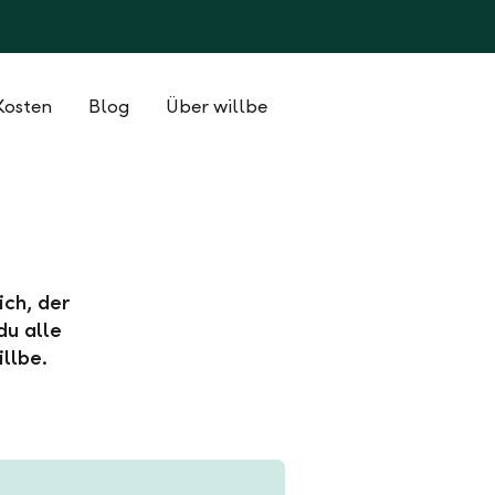
Kosten
Blog
Über willbe
ich, der
du alle
llbe.