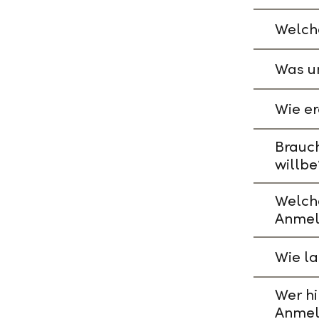
Welche
Was un
Wie er
Brauch
willbe
Welch
Anmel
Wie l
Wer hi
Anmel