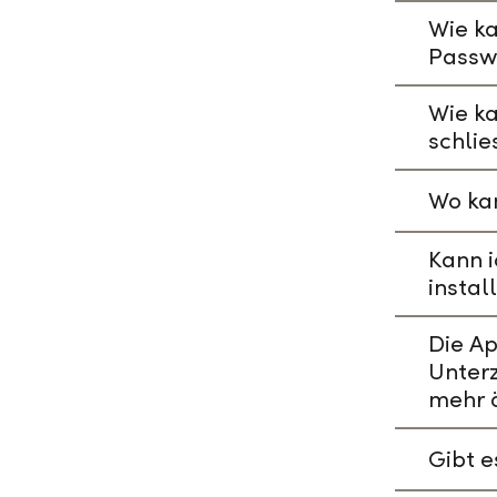
Wie ka
Passw
Wie k
schlie
Wo kan
Kann i
instal
Die A
Unterz
mehr 
Gibt 