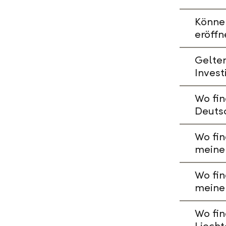
Könne
eröffn
Gelte
Invest
Wo fin
Deuts
Wo fin
meine
Wo fin
meine
Wo fin