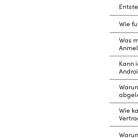
Entste
Wie fu
Was mu
Anmeld
Kann i
Andro
Warum 
abgel
Wie ka
Vertr
Warum 